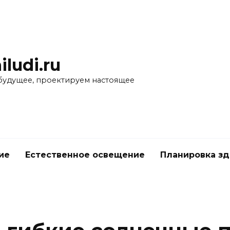
iludi.ru
будущее, проектируем настоящее
ие
Естественное освещение
Планировка з
е