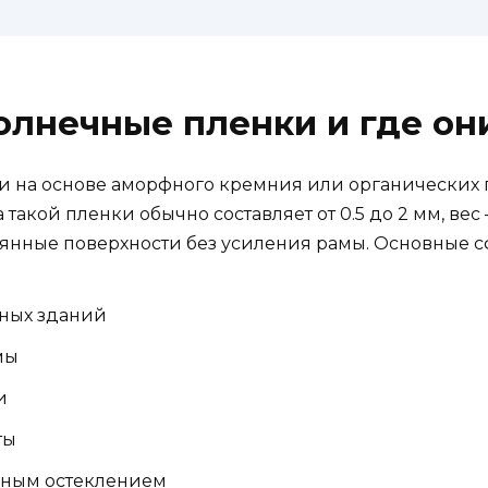
солнечные пленки и где о
и на основе аморфного кремния или органических
кой пленки обычно составляет от 0.5 до 2 мм, вес — о
лянные поверхности без усиления рамы. Основные 
ных зданий
мы
и
ты
мным остеклением