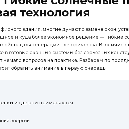
ь гибкие солнечные 
вая технология
офисного здания, многие думают о замене окон, ус
идное и куда более экономное решение — гибкие 
стройства для генерации электричества. В отличие о
же в готовые оконные системы без серьезных конст
ет немало вопросов на практике. Разберем по порядк
 стоит обратить внимание в первую очередь.
ленки и где они применяются
ания энергии