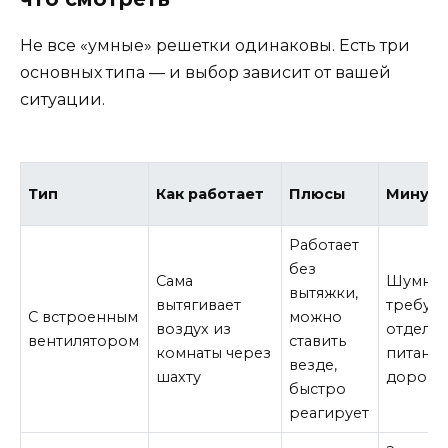
Не все «умные» решетки одинаковы. Есть три
основных типа — и выбор зависит от вашей
ситуации.
Тип
Как работает
Плюсы
Минус
Работает
без
Сама
Шумнее
вытяжки,
вытягивает
требует
С встроенным
можно
воздух из
отдель
вентилятором
ставить
комнаты через
питания
везде,
шахту
дорож
быстро
реагирует