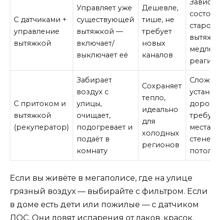
Зависит
Управляет уже
Дешевле,
состоян
С датчиками +
существующей
тише, не
старой
управление
вытяжкой —
требует
вытяжки
вытяжкой
включает/
новых
медлен
выключает её
каналов
реагир
Забирает
Сложне
Сохраняет
воздух с
установ
тепло,
С притоком и
улицы,
дороже
идеально
вытяжкой
очищает,
требует
для
(рекуператор)
подогревает и
места н
холодных
подаёт в
стене и
регионов
комнату
потолк
Если вы живёте в мегаполисе, где на улице
грязный воздух — выбирайте с фильтром. Если
в доме есть дети или пожилые — с датчиком
ЛОС. Они ловят испарения от лаков, красок,