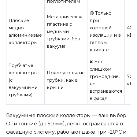
поглотителем
🟡 Только
Металлическая
Плоские
при
пластина с
медно-
хорошей
400
медными
алюминиевые
изоляции и в
кВт·
трубками, без
коллекторы
тёплом
вакуума
климате
❌ Нет —
Трубчатые
слишком
коллекторы
Прямоугольные
громоздкие,
700
(с
трубки, как в
не
кВт·
вакуумными
крыши
встраиваются
трубками)
в фасад
Вакуумные плоские коллекторы — ваш выбор.
Они тонкие (до 50 мм), легко встраиваются в
фасадную систему, работают даже при -20°C и