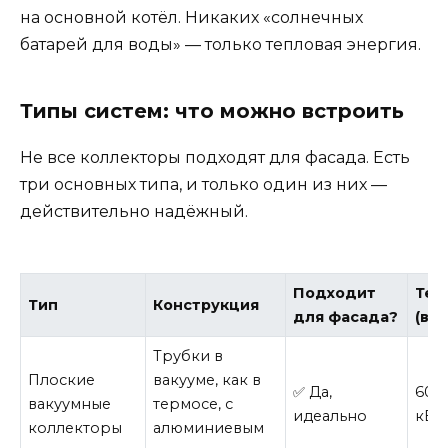
на основной котёл. Никаких «солнечных
батарей для воды» — только тепловая энергия.
Типы систем: что можно встроить
Не все коллекторы подходят для фасада. Есть
три основных типа, и только один из них —
действительно надёжный.
Подходит
Теп
Тип
Конструкция
для фасада?
(в 
Трубки в
Плоские
вакууме, как в
✅ Да,
600
вакуумные
термосе, с
идеально
кВт·
коллекторы
алюминиевым