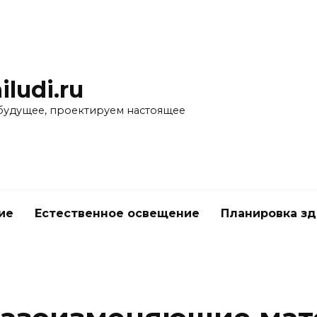
iludi.ru
будущее, проектируем настоящее
ие
Естественное освещение
Планировка з
е