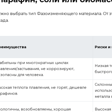
жно выбрать тип Фазоизменяющего материала. От эт
ада.
реимущества
Риски и
абильны при многократных циклах
Низкая 
авления/застывания, не коррозируют,
быстрого
зопасны для человека.
Склонны
сокая теплота плавления, не горят, дешевле
использ
арафинов.
металла 
ологичны, возобновляемы, хорошая
Высокая 