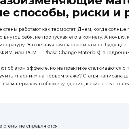
фазоизменяющие мат
ые способы, риски и 
е стены работают как термостат. Днем, когда солнце п
 внутрь себя, не пропуская его в комнату. А ночью,
мпературу. Это не научная фантастика и не будущее, 
ИМ, или PCM — Phase Change Materials), внедренны
об этом эффекте, но на практике сталкиваются с пр
чить «парник» на первом этаже? Статья написана для 
 эти материалы в обшивку здания, какие есть готов
е стены не справляются