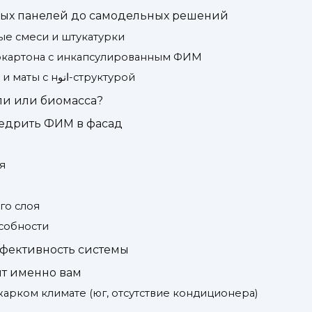
овых панелей до самодельных решений
ные смеси и штукатурки
псокартона с инкапсулированным ФИМ
3. Инкапсулированные маты и маты с нانو-структурой
ли или биомасса?
недрить ФИМ в фасад
я
го слоя
собности
ффективность системы
ит именно вам
жарком климате (юг, отсутствие кондиционера)