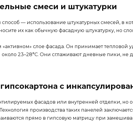
ительные смеси и штукатурки
 способ — использование штукатурных смесей, в к
осите их как обычную фасадную штукатурку, но сло
м «активном» слое фасада. Он принимает тепловой у
 около 23–28°C. Они сглаживают дневные пики, не 
ли гипсокартона с инкапсулиро
ентилируемых фасадов или внутренней отделки, но о
Технология производства таких панелей заключается
раиваются прямо в гипсовую матрицу при замешива