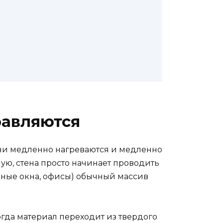
равляются
они медленно нагреваются и медленно
ную, стена просто начинает проводить
мные окна, офисы) обычный массив
гда материал переходит из твердого