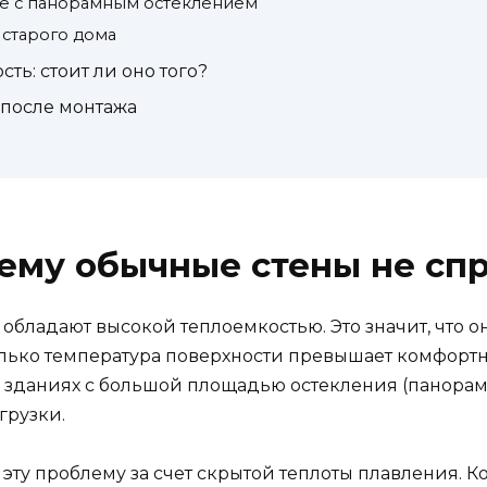
ие с панорамным остеклением
 старого дома
ь: стоит ли оно того?
 после монтажа
чему обычные стены не сп
 обладают высокой теплоемкостью. Это значит, что 
 только температура поверхности превышает комфорт
 в зданиях с большой площадью остекления (панора
грузки.
у проблему за счет скрытой теплоты плавления. Ко