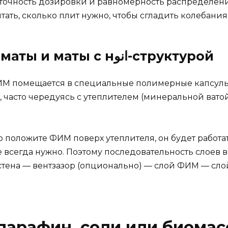
очность дозировки и равномерность распределения.
ать, сколько плит нужно, чтобы сгладить колебания
3. Инкапсулированные маты и маты с нانو-структурой
ИМ помещается в специальные полимерные капсулы, 
, часто чередуясь с утеплителем (минеральной ватой
о положите ФИМ поверх утеплителя, он будет работа
не всегда нужно. Поэтому последовательность слоев
 стена — вентзазор (опционально) — слой ФИМ — сло
парафин, соли или биомас