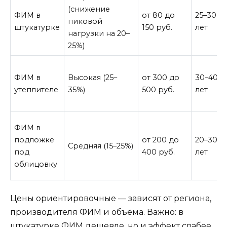
(снижение
ФИМ в
от 80 до
25–30
пиковой
штукатурке
150 руб.
лет
нагрузки на 20–
25%)
ФИМ в
Высокая (25–
от 300 до
30–40
утеплителе
35%)
500 руб.
лет
ФИМ в
подложке
от 200 до
20–30
Средняя (15–25%)
под
400 руб.
лет
облицовку
Цены ориентировочные — зависят от региона,
производителя ФИМ и объёма. Важно: в
штукатурке ФИМ дешевле, но и эффект слабее.