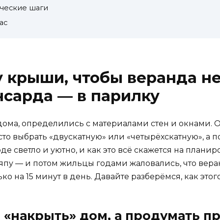
ические шаги
ас
 крыши, чтобы веранда не
нсарда — в парилку
дома, определились с материалами стен и окнами. О
сто выбрать «двускатную» или «четырёхскатную», а 
рде светло и уютно, и как это всё скажется на плани
япу — и потом жильцы годами жаловались, что вера
ко на 15 минут в день. Давайте разберёмся, как этог
 «накрыть» дом, а продумать п