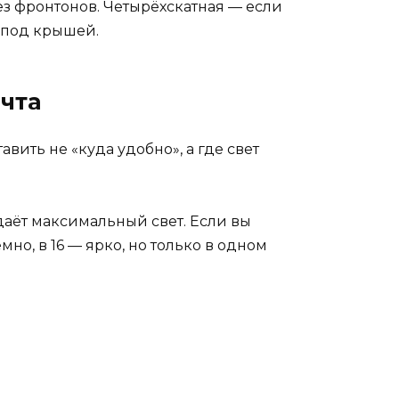
ез фронтонов. Четырёхскатная — если
 под крышей.
ечта
вить не «куда удобно», а где свет
даёт максимальный свет. Если вы
емно, в 16 — ярко, но только в одном