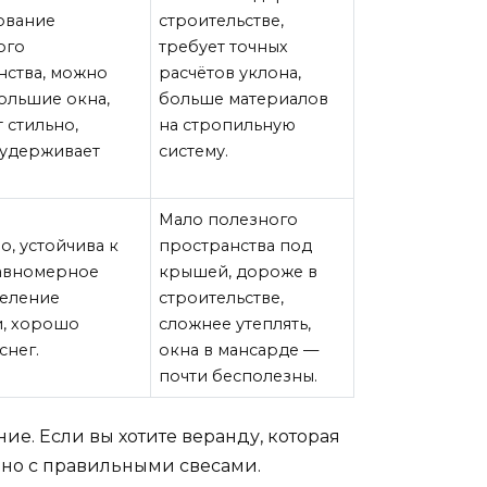
ование
строительстве,
ого
требует точных
нства, можно
расчётов уклона,
ольшие окна,
больше материалов
 стильно,
на стропильную
удерживает
систему.
Мало полезного
о, устойчива к
пространства под
равномерное
крышей, дороже в
еление
строительстве,
и, хорошо
сложнее утеплять,
снег.
окна в мансарде —
почти бесполезны.
ние. Если вы хотите веранду, которая
 но с правильными свесами.