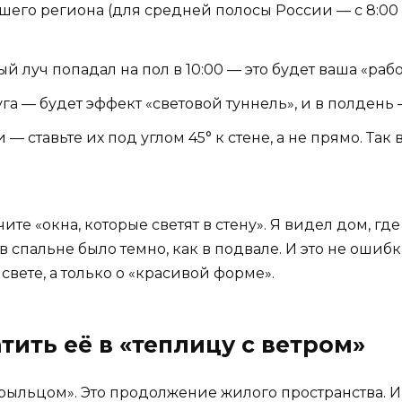
шего региона (для средней полосы России — с 8:00 
ый луч попадал на пол в 10:00 — это будет ваша «рабо
уга — будет эффект «световой туннель», и в полдень
 — ставьте их под углом 45° к стене, а не прямо. Так
ите «окна, которые светят в стену». Я видел дом, г
 в спальне было темно, как в подвале. И это не ошиб
вете, а только о «красивой форме».
тить её в «теплицу с ветром»
крыльцом». Это продолжение жилого пространства. 