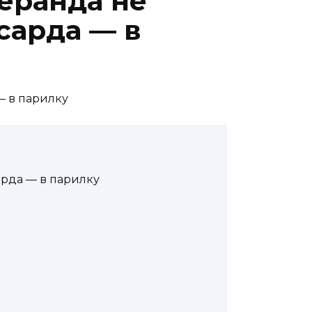
еранда не
сарда — в
арда — в парилку