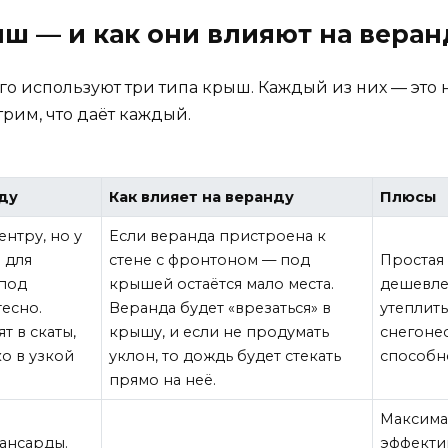
ш — и как они влияют на веран
о используют три типа крыш. Каждый из них — это н
трим, что даёт каждый.
рду
Как влияет на веранду
Плюсы
нтру, но у
Если веранда пристроена к
 для
стене с фронтоном — под
Простая 
 под
крышей остаётся мало места.
дешевле 
тесно.
Веранда будет «врезаться» в
утеплить
т в скаты,
крышу, и если не продумать
снегоне
ко в узкой
уклон, то дождь будет стекать
способн
прямо на неё.
Максима
ансарды.
эффекти