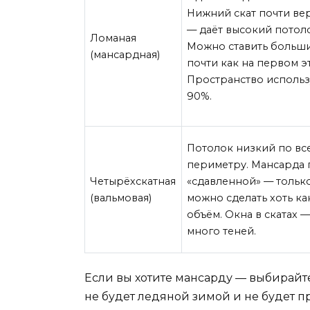
Нижний скат почти ве
— даёт высокий потоло
Ломаная
Можно ставить больши
(мансардная)
почти как на первом э
Пространство использ
90%.
Потолок низкий по вс
периметру. Мансарда 
Четырёхскатная
«сдавленной» — тольк
(вальмовая)
можно сделать хоть ка
объём. Окна в скатах —
много теней.
Если вы хотите мансарду — выбирай
не будет ледяной зимой и не будет п