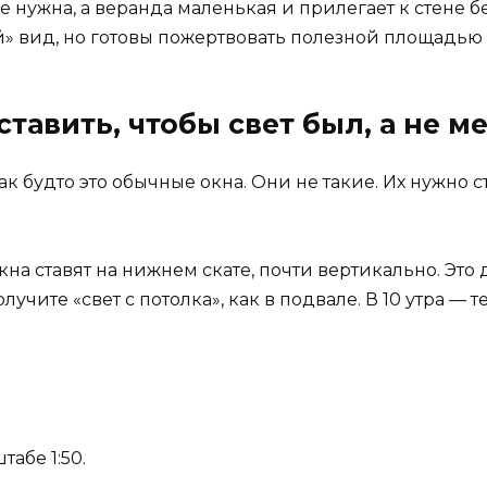
е нужна, а веранда маленькая и прилегает к стене б
й» вид, но готовы пожертвовать полезной площадью
тавить, чтобы свет был, а не м
 будто это обычные окна. Они не такие. Их нужно ста
а ставят на нижнем скате, почти вертикально. Это 
учите «свет с потолка», как в подвале. В 10 утра — т
абе 1:50.