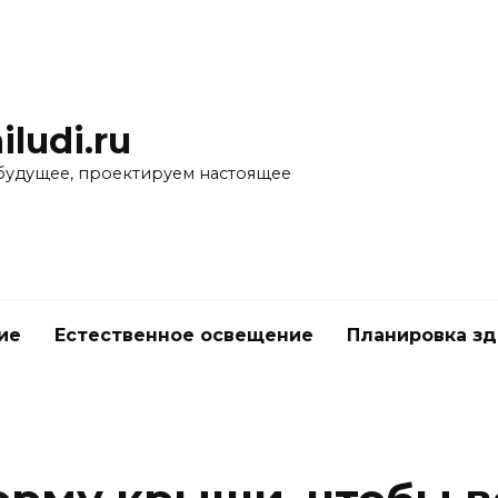
iludi.ru
будущее, проектируем настоящее
ие
Естественное освещение
Планировка з
е