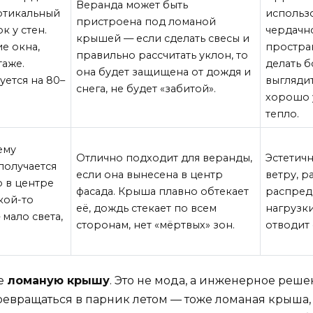
Веранда может быть
ртикальный
использ
пристроена под ломаной
к у стен.
чердачн
крышей — если сделать свесы и
е окна,
простра
правильно рассчитать уклон, то
таже.
делать б
она будет защищена от дождя и
уется на 80–
выглядит
снега, не будет «забитой».
хорошо 
тепло.
ему
Отлично подходит для веранды,
Эстетичн
получается
если она вынесена в центр
ветру, 
о в центре
фасада. Крыша плавно обтекает
распред
кой-то
её, дождь стекает по всем
нагрузк
 мало света,
сторонам, нет «мёртвых» зон.
отводит 
те
ломаную крышу
. Это не мода, а инженерное реше
ревращаться в парник летом — тоже ломаная крыша,