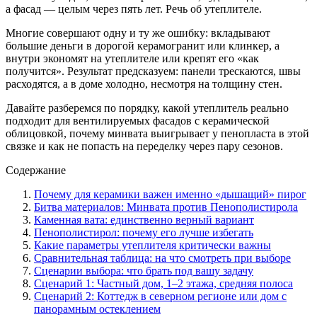
а фасад — целым через пять лет. Речь об утеплителе.
Многие совершают одну и ту же ошибку: вкладывают
большие деньги в дорогой керамогранит или клинкер, а
внутри экономят на утеплителе или крепят его «как
получится». Результат предсказуем: панели трескаются, швы
расходятся, а в доме холодно, несмотря на толщину стен.
Давайте разберемся по порядку, какой утеплитель реально
подходит для вентилируемых фасадов с керамической
облицовкой, почему минвата выигрывает у пенопласта в этой
связке и как не попасть на переделку через пару сезонов.
Содержание
Почему для керамики важен именно «дышащий» пирог
Битва материалов: Минвата против Пенополистирола
Каменная вата: единственно верный вариант
Пенополистирол: почему его лучше избегать
Какие параметры утеплителя критически важны
Сравнительная таблица: на что смотреть при выборе
Сценарии выбора: что брать под вашу задачу
Сценарий 1: Частный дом, 1–2 этажа, средняя полоса
Сценарий 2: Коттедж в северном регионе или дом с
панорамным остеклением