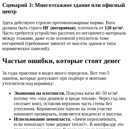
Сценарий 3: Многоэтажное здание или офисный
центр
Здесь действуют строгие противопожарные нормы. Вата
должна быть строго
НГ (негорючая)
, плотность от
120 кг/м³
.
Часто требуется устройство рассечек из негорючего материала
между этажами, даже если основной утеплитель тоже
негорючий (требование зависит от высоты здания и типа
керамических панелей).
Частые ошибки, которые стоят денег
За годы практики я видел много переделок. Вот топ-5
ошибок, которые допускают при подборе и монтаже
утеплителя под керамику:
Экономия на плотности.
Покупка ваты 40–50 кг/м³
потому что «она дешевле и вроде теплая». Через год она
сползает вниз, оставляя верхнюю часть стены без
утепления. Керамические панели на этом участке
начинают промерзать, появляется конденсат и высолы.
Использование пенопласта.
«Зачем переплачивать,
если пенопласт тоже держит тепло?». В вентфасаде это