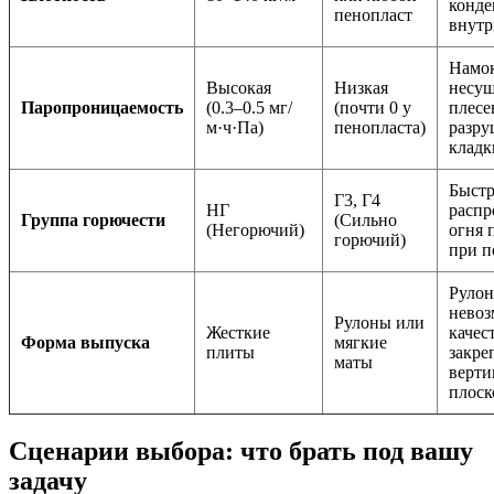
конде
пенопласт
внутр
Намо
Высокая
Низкая
несущ
Паропроницаемость
(0.3–0.5 мг/
(почти 0 у
плесе
м·ч·Па)
пенопласта)
разру
кладк
Быстр
Г3, Г4
НГ
распр
Группа горючести
(Сильно
(Негорючий)
огня 
горючий)
при п
Руло
нево
Рулоны или
Жесткие
качес
Форма выпуска
мягкие
плиты
закре
маты
верти
плоск
Сценарии выбора: что брать под вашу
задачу