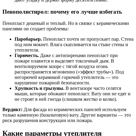
Пенополистирол: почему его лучше избегать
Пенопласт дешевый и теплый. Но в связке с керамическими
панелями он создает проблемы:
Паробарьер.
Пенопласт почти не пропускает пар. Стена
под ним мокнет. Влага скапливается на стыке стены и
утеплителя.
Горючесть.
Даже с антипиренами пенопласт при
пожаре плавится и выделяет токсичный дым. В
вентилируемом зазоре с тягой воздуха огонь
распространяется мгновенно («эффект трубы»). Под
негорючей керамикой горючий утеплитель — это
нарушение пожарной безопасности.
Хрупкость и грызуны.
В вентзазоре часто селятся
мыши, которые обожают пенопласт. Вату они не едят и
не строят в ней гнезда (слишком жестко и колко).
Вердикт:
Для фасада из керамических панелей используем
только каменную (базальтовую) вату. Другие варианты — это
риск разрушения конструкции или пожара.
Какие параметры утеплителя