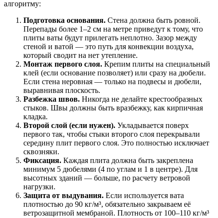
алгоритму:
Подготовка основания.
Стена должна быть ровной.
Перепады более 1–2 см на метре приведут к тому, что
плиты ваты будут прилегать неплотно. Зазор между
стеной и ватой — это путь для конвекции воздуха,
который сводит на нет утепление.
Монтаж первого слоя.
Крепим плиты на специальный
клей (если основание позволяет) или сразу на дюбели.
Если стена неровная — только на подвесы и дюбели,
выравнивая плоскость.
Разбежка швов.
Никогда не делайте крестообразных
стыков. Швы должны быть вразбежку, как кирпичная
кладка.
Второй слой (если нужен).
Укладывается поверх
первого так, чтобы стыки второго слоя перекрывали
середину плит первого слоя. Это полностью исключает
сквозняки.
Фиксация.
Каждая плита должна быть закреплена
минимум 5 дюбелями (4 по углам и 1 в центре). Для
высотных зданий — больше, по расчету ветровой
нагрузки.
Защита от выдувания.
Если используется вата
плотностью до 90 кг/м³, обязательно закрываем её
ветрозащитной мембраной. Плотность от 100–110 кг/м³