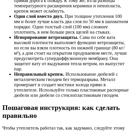
прямая дорога к пожару. К тому же, из-за разницы
температурного расширения керамики и пенопласта,
крепеж может ослабнуть.
Один слой вместо двух.
При толщине утепления 100
мм и более лучше класть два слоя по 50 мм в шахматном
порядке. Один толстый слой (100 мм) сложнее
уплотнить, в нем больше риск щелей на стыках.
Игнорирование ветрозащиты.
Сама по себе вата
высокой плотности выполняет функцию ветрозащиты,
но если вы взяли плотность по нижней границе (80 кг/
м³), а дом стоит на открытом продуваемом месте, лучше
предусмотреть супердиффузионную мембрану. Она
защитит вату от выдувания тепла ветром, но выпустит
пар.
Неправильный крепеж.
Использование дюбелей с
металлическим гвоздем без терморазрыва. Металл
промерзает и создает мостики холода прямо в
утеплителе. Используйте только пластиковые распорные
дюбели или дюбели со стеклопластиковым гвоздем.
Пошаговая инструкция: как сделать
правильно
Чтобы утеплитель работал так, как задумано, следуйте этому