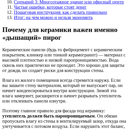
Сценарий 3: Многоэтажное здание или офисный центр
Частые ошибки, которые стоят денег
Пошаговая инструкция: как сделать правильно
Итог: на чем можно и нельзя экономить
Почему для керамики важен именно
«дышащий» пирог
Керамические панели (будь то фиброцемент с керамическим
покрытием, клинкер или тонкий керамогранит) — материал с
высокой плотностью и низкой паропроницаемостью. Вода
сквозь них практически не проходит. Это хорошо для защиты
от дождя, но создает риски для конструкции стены.
Влага из жилого помещения всегда стремится наружу. Если
вы зашьете стену материалом, который не выпускает пар, он
начнет конденсироваться внутри конструкции. Зимой эта
влага замерзнет, расширится и начнет разрывать утеплитель
или отклеивать панели изнутри.
Поэтому главное правило для фасада под керамику:
утеплитель должен быть паропроницаемым
. Он обязан
пропускать влагу из стены в вентилируемый зазор, откуда она
улетучивается с потоком воздуха. Если нарушить этот баланс,