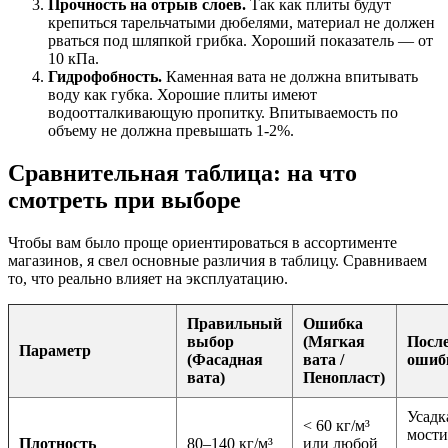
Прочность на отрыв слоев.
Так как плиты будут
крепиться тарельчатыми дюбелями, материал не должен
рваться под шляпкой грибка. Хороший показатель — от
10 кПа.
Гидрофобность.
Каменная вата не должна впитывать
воду как губка. Хорошие плиты имеют
водоотталкивающую пропитку. Впитываемость по
объему не должна превышать 1-2%.
Сравнительная таблица: на что
смотреть при выборе
Чтобы вам было проще ориентироваться в ассортименте
магазинов, я свел основные различия в таблицу. Сравниваем
то, что реально влияет на эксплуатацию.
Правильный
Ошибка
выбор
(Мягкая
Посл
Параметр
(Фасадная
вата /
ошиб
вата)
Пенопласт)
Усадк
< 60 кг/м³
мости
Плотность
80–140 кг/м³
или любой