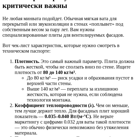
критически важны
Не любая минвата подойдет. Обычная мягкая вата для
перекрытий или звукоизоляции в стенах «поплывет» под
собственным весом за пару лет. Вам нужны
специализированные плиты для вентилируемых фасадов.
Вот чек-лист характеристик, которые нужно смотреть в
техническом паспорте:
Плотность.
Это самый важный параметр. Плита должна
быть жесткой, чтобы не сползать вниз по стене. Ищите
плотность от
80 до 140 кг/м³
.
До 80 кг/м³ — риск усадки и образования пустот в
верхней части стены.
Выше 140 кг/м³ — переплата за излишнюю
жесткость, которая не нужна, если соблюдена
технология монтажа.
Коэффициент теплопроводности (λ).
Чем он меньше,
тем лучше держит тепло. Для фасадных плит хороший
показатель —
0.035–0.040 Вт/(м·°C)
. Не верьте
маркетингу с цифрами 0.032 для ваты такой плотности
— это обычно физически невозможно без утяжеления
материала.