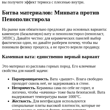
вы получите эффект термоса с плесенью внутри.
Битва материалов: Минвата против
Пенополистирола
На рынке вам обязательно предложат два основных варианта:
каменную (базальтовую) вату и пенополистирол (пенопласт,
ЭППС). Давайте честно: для керамических панелей выбор
фактически один, но давайте разберем почему, чтобы вы
понимали физику процесса, а не просто верили продавцу.
Каменная вата: единственно верный вариант
Это материал из расплава горных пород. Его ключевые
свойства для нашей задачи:
Паропроницаемость.
Вата «дышит». Влага свободно
проходит сквозь неё, не задерживаясь в стене.
Негорючесть.
Керамика сама по себе не горит, и
логично, чтобы «начинка» тоже была безопасной. Вата
выдерживает температуры выше 1000°C.
Жесткость.
Для вентфасадов используются
специальные плиты высокой плотности, которые не
дают усадку и держат форму десятилетиями.