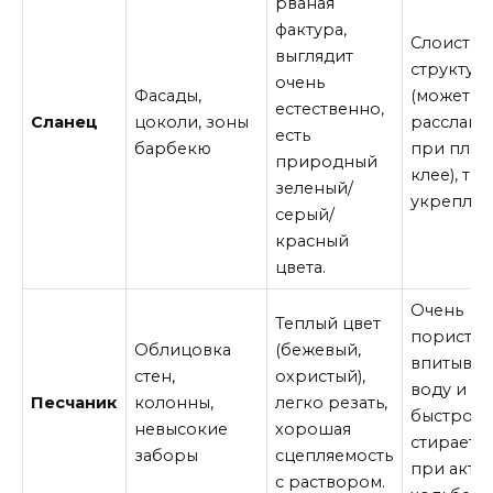
рваная
фактура,
Слоистая
выглядит
структур
очень
Фасады,
(может
естественно,
Сланец
цоколи, зоны
расслаив
есть
барбекю
при плох
природный
клее), тр
зеленый/
укреплен
серый/
красный
цвета.
Очень
Теплый цвет
пористый
Облицовка
(бежевый,
впитывае
стен,
охристый),
воду и гр
Песчаник
колонны,
легко резать,
быстро
невысокие
хорошая
стираетс
заборы
сцепляемость
при акти
с раствором.