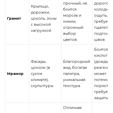
прочный, не
дорогой,
Крыльцо,
боится
холодный
дорожки,
мороза и
ощупь,
Гранит
цоколь, зоны
химии,
требует
с высокой
огромный
тщательн
нагрузкой
выбор
подгонк
цветов.
швов.
Боится
кислот
Фасады,
Благородный
(дождь,
цоколи (в
вид, богатая
реагенты)
Мрамор
сухом
палитра,
может
климате),
уникальная
потемнет
скульптуры
текстура.
пористый
требует
защиты.
Отличная