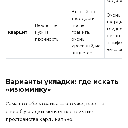
ходьбе.
Второй по
Очень
твердости
твердый,
Везде, где
после
трудно
Кварцит
нужна
гранита,
резать и
прочность
очень
шлифоват
красивый, не
высокая ц
выцветает.
Варианты укладки: где искать
«изюминку»
Сама по себе мозаика — это уже декор, но
способ укладки меняет восприятие
пространства кардинально.