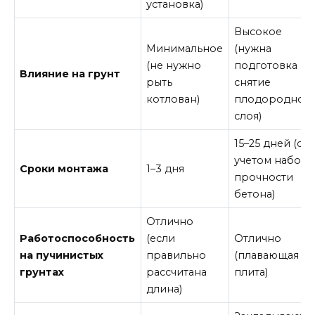
установка)
Высокое
Минимальное
(нужна
(не нужно
подготовка и
Влияние на грунт
рыть
снятие
котлован)
плодородног
слоя)
15–25 дней (с
учетом набора
Сроки монтажа
1–3 дня
прочности
бетона)
Отлично
Работоспособность
(если
Отлично
на пучинистых
правильно
(плавающая
грунтах
рассчитана
плита)
длина)