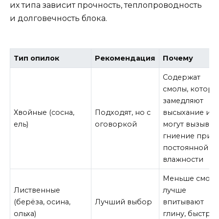
их типа зависит прочность, теплопроводность
и долговечность блока.
Тип опилок
Рекомендация
Почему
Содержат
смолы, которы
замедляют
Хвойные (сосна,
Подходят, но с
высыхание и
ель)
оговоркой
могут вызыват
гниение при
постоянной
влажности
Меньше смол,
Лиственные
лучше
(берёза, осина,
Лучший выбор
впитывают
ольха)
глину, быстре