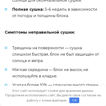
солнце для окончательной сушки.
Полная сушка:
3–6 недель в зависимости
от погоды и толщины блока.
Симптомы неправильной сушки:
Трещины на поверхности — сушка
слишком быстрая, блок не был защищён от
солнца и ветра.
Мягкая середина — блок не высох, не
используйте в кладке.
Усадка более 10% — слишком много глины
Этот сайт использует cookie для хранения данных.
или воды.
Продолжая использовать сайт, Вы даете свое согласие на
работу с этими файлами.
OK