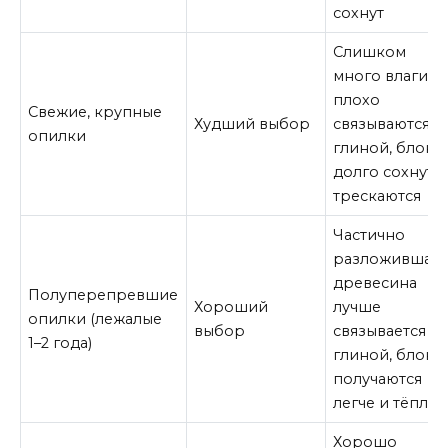
сохнут
Слишком
много влаги,
плохо
Свежие, крупные
Худший выбор
связываются с
опилки
глиной, блоки
долго сохнут 
трескаются
Частично
разложившаяс
древесина
Полуперепревшие
Хороший
лучше
опилки (лежалые
выбор
связывается с
1–2 года)
глиной, блоки
получаются
легче и тёплей
Хорошо