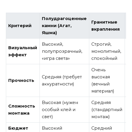
Полудрагоценные
О
Гранитные
Критерий
камни (Агат,
га
вкрапления
Яшма)
И
Высокий,
Строгий,
Н
Визуальный
полупрозрачный,
монолитный,
мя
эффект
«игра света»
спокойный
п
Очень
В
Средняя (требует
высокая
Прочность
м
аккуратности)
(вечный
п
материал)
Высокая (нужен
Средняя
Ни
Сложность
особый клей и
(стандартный
п
монтажа
свет)
монтаж)
о
Бюджет
Высокий
Средний
Д