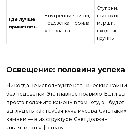
Ступени,
Де
Внутренние ниши,
широкие
б
Где лучше
подсветка, перила
марши,
п
применять
VIP-класса
входные
з
группы
д
Освещение: половина успеха
Никогда не используйте кранические камни
без подсветки. Это главное правило. Если вы
просто положите камень в темноту, он будет
выглядеть как грубая куча мусора. Суть таких
камней — в их структуре. Свет должен
«вытягивать» фактуру.