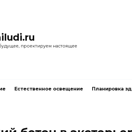
iludi.ru
будущее, проектируем настоящее
ие
Естественное освещение
Планировка з
е