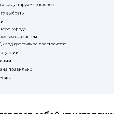
и эксплуатируемые кровли
что выбрать
ки
ентре города
земным паркингом
ДК под креативное пространство
 ситуации
вании
лана правильно
става