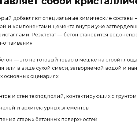
тавляет собой кристаллич
 который добавляют специальные химические соста
одой и компонентами цемента внутри уже затвердев
сталлами. Результат — бетон становится водонеп
-оттаивания.
тон — это не готовый товар в мешке на стройплощад
 или в виде сухой смеси, затворяемой водой и нан
ёх основных сценариях:
тов и стен техподполий, контактирующих с грунтом
нелей и архитектурных элементов
ления старых бетонных поверхностей