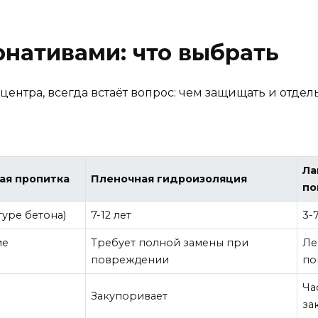
рнативами: что выбрать
центра, всегда встаёт вопрос: чем защищать и отдел
Ла
ая пропитка
Пленочная гидроизоляция
по
туре бетона)
7-12 лет
3-
ие
Требует полной замены при
Ле
повреждении
по
Ча
Закупоривает
за