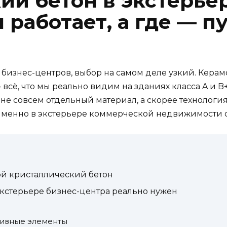
ий бетон в экстерье
 работает, а где — п
а бизнес-центров, выбор на самом деле узкий. Керам
сё, что мы реально видим на зданиях класса A и B+
о не совсем отдельный материал, а скорее технологи
 именно в экстерьере коммерческой недвижимости о
ой кристаллический бетон
экстерьере бизнес-центра реально нужен
тивные элементы