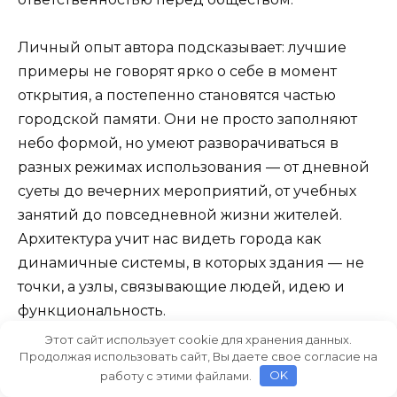
Личный опыт автора подсказывает: лучшие
примеры не говорят ярко о себе в момент
открытия, а постепенно становятся частью
городской памяти. Они не просто заполняют
небо формой, но умеют разворачиваться в
разных режимах использования — от дневной
суеты до вечерних мероприятий, от учебных
занятий до повседневной жизни жителей.
Архитектура учит нас видеть города как
динамичные системы, в которых здания — не
точки, а узлы, связывающие людей, идею и
функциональность.
Этот сайт использует cookie для хранения данных.
Продолжая использовать сайт, Вы даете свое согласие на
Подводя итог, можно отметить, что мировые
работу с этими файлами.
OK
архитектурные проекты, задающие тренды