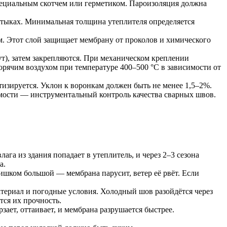
пециальным скотчем или герметиком. Пароизоляция должна
стыках. Минимальная толщина утеплителя определяется
мм. Этот слой защищает мембрану от проколов и химического
), затем закрепляются. При механическом креплении
орячим воздухом при температуре 400–500 °C в зависимости от
изируется. Уклон к воронкам должен быть не менее 1,5–2%.
мости — инструментальный контроль качества сварных швов.
ага из здания попадает в утеплитель, и через 2–3 сезона
а.
ишком большой — мембрана парусит, ветер её рвёт. Если
териал и погодные условия. Холодный шов разойдётся через
тся их прочность.
зает, оттаивает, и мембрана разрушается быстрее.