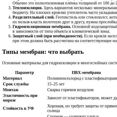
Обычно это полиэтиленовая плёнка толщиной от 100 до 
Теплоизоляция.
Здесь вариантов несколько: минеральна
бюджету. На плоских кровлях утеплитель часто укладыва
Разделительный слой.
Геотекстиль или стеклохолст, ко
их нельзя класть вплотную друг к другу, нужна прослойка
Гидроизоляционная мембрана.
Основной водозащитный с
в зависимости от типа объекта и климатической зоны.
Защитный слой (при необходимости).
Если кровля экспл
при этом должна быть рассчитана на соответствующие на
Типы мембран: что выбрать
Основные материалы для гидроизоляции в многослойных систе
Параметр
ПВХ-мембрана
Материал
Поливинилхлорид с пластификаторам
Срок службы
15–25 лет
Монтаж
Сварка горячим воздухом
Эластичность при
Зависит от пластификаторов, может д
морозе
Хорошая, но требует защиты от прямо
Стойкость к УФ
солнца
Спорная — содержит хлор и