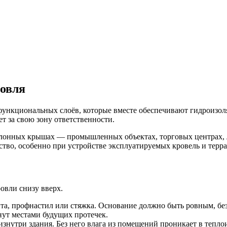
ровля
функциональных слоёв, которые вместе обеспечивают гидроизо
т за свою зону ответственности.
лонных крышах — промышленных объектах, торговых центрах, л
ство, особенно при устройстве эксплуатируемых кровель и терра
овли снизу вверх.
а, профнастил или стяжка. Основание должно быть ровным, без
нут местами будущих протечек.
знутри здания. Без него влага из помещений проникает в теплои