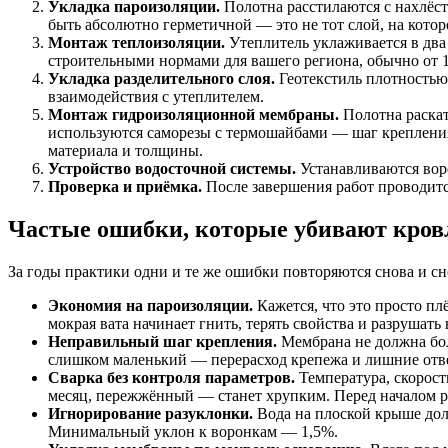
Укладка пароизоляции.
Полотна расстилаются с нахлёс
быть абсолютно герметичной — это не тот слой, на кото
Монтаж теплоизоляции.
Утеплитель уклаживается в два
строительными нормами для вашего региона, обычно от 1
Укладка разделительного слоя.
Геотекстиль плотностью 
взаимодействия с утеплителем.
Монтаж гидроизоляционной мембраны.
Полотна раскат
используются саморезы с термошайбами — шаг крепления 
материала и толщины.
Устройство водосточной системы.
Устанавливаются воро
Проверка и приёмка.
После завершения работ проводитс
Частые ошибки, которые убивают кро
За годы практики одни и те же ошибки повторяются снова и сн
Экономия на пароизоляции.
Кажется, что это просто плё
мокрая вата начинает гнить, терять свойства и разрушать
Неправильный шаг крепления.
Мембрана не должна бол
слишком маленький — перерасход крепежа и лишние отве
Сварка без контроля параметров.
Температура, скорост
месяц, пережжённый — станет хрупким. Перед началом ра
Игнорирование разуклонки.
Вода на плоской крыше долж
Минимальный уклон к воронкам — 1,5%.