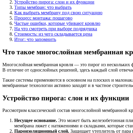
Устройство пирога: слои и их функции
Типы мембран: что выбрать
Как выбрать мембрану под свою ситуацию
Процесс монтажа: пошагово
Частые ошибки, которые убивают кровлю
На что смотреть при выборе подрядчика
Стоимость: из чего складывается цена
Итог: что запомнить
Что такое многослойная мембранная к
Многослойная мембранная кровля — это пирог из нескольких 
В отличие от однослойных решений, здесь каждый слой отвечае
Такие системы применяются в основном на плоских и малонак
мембранные технологии активно заходят и в частное строитель
Устройство пирога: слои и их функции
Рассмотрим классический состав многослойной мембранной кр
Несущее основание.
Это может быть железобетонная плит
мембрана ляжет с натяжениями и складками, которые ста
Пароизоляционный слой.
Защищает утеплитель от пара и