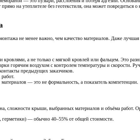
мембраной — это пузыри, расслоения и потеря адгезии. Основан
прямо на утеплителе без геотекстиля, она может повредиться 
а
монтажа не менее важно, чем качество материалов. Даже лучшая 
 кровлями, а не только с мягкой кровлей или фальцем. Это разн
рки горячим воздухом с контролем температуры и скорости. Руч
 контакты предыдущих заказчиков.
 работ.
 материалов — это не формальность, а показатель компетенции.
на, сложности крыши, выбранных материалов и объёма работ. 
ж, герметики) — обычно 40–55% от общей стоимости.