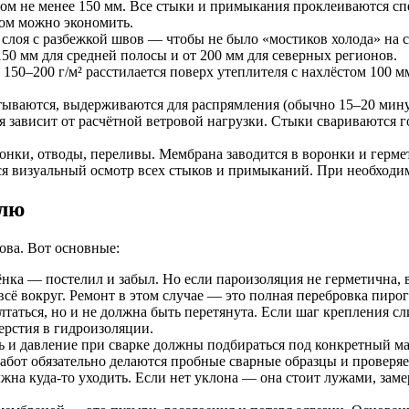
том не менее 150 мм. Все стыки и примыкания проклеиваются с
ром можно экономить.
 слоя с разбежкой швов — чтобы не было «мостиков холода» на 
50 мм для средней полосы и от 200 мм для северных регионов.
150–200 г/м² расстилается поверх утеплителя с нахлёстом 100 
ываются, выдерживаются для распрямления (обычно 15–20 минут
зависит от расчётной ветровой нагрузки. Стыки свариваются г
нки, отводы, переливы. Мембрана заводится в воронки и гермет
я визуальный осмотр всех стыков и примыканий. При необходи
влю
ова. Вот основные:
нка — постелил и забыл. Но если пароизоляция не герметична, вл
 всё вокруг. Ремонт в этом случае — это полная перебровка пирог
таться, но и не должна быть перетянута. Если шаг крепления сл
рстия в гидроизоляции.
ь и давление при сварке должны подбираться под конкретный ма
бот обязательно делаются пробные сварные образцы и проверяе
на куда-то уходить. Если нет уклона — она стоит лужами, замер