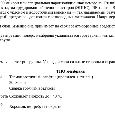
200 микрон или специальная пароизоляционная мембрана. Стыки
я вата, экструдированный пенополистирол (ЭППС), PIR-плиты. В
ется с уклоном к водосточным воронкам — так называемый разу
торый предотвращает контакт разнородных материалов. Наприме
.
лой. Именно она принимает на себя все атмосферные воздейст
уатируемая, поверх мембраны укладывается тротуарная плитка,
грузки.
мах — это три группы. У каждой свои сильные стороны и огра
ТПО-мембрана
и
Термопластичный олефин (пропилен + этилен)
20–30 лет
Сварка горячим воздухом
убеть
Сохраняет гибкость до −40 °C
го
Хорошая, не требует покрытия