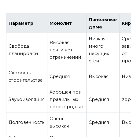
Панельные
Параметр
Монолит
Кирпи
дома
Низкая,
Средн
Высокая,
Свобода
много
завис
почти нет
планировки
несущих
от
ограничений
стен
проек
Скорость
Средняя
Высокая
Низка
строительства
Хорошая при
Звукоизоляция
правильных
Средняя
Хоро
перегородках
Очень
Долговечность
Средняя
Высок
высокая