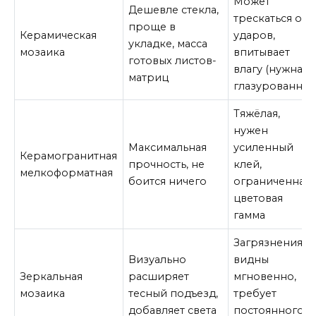
Может
Дешевле стекла,
трескаться от
проще в
Керамическая
ударов,
укладке, масса
мозаика
впитывает
готовых листов-
влагу (нужна
матриц
глазурованная
Тяжёлая,
нужен
Максимальная
усиленный
Керамогранитная
прочность, не
клей,
мелкоформатная
боится ничего
ограниченная
цветовая
гамма
Загрязнения
Визуально
видны
Зеркальная
расширяет
мгновенно,
мозаика
тесный подъезд,
требует
добавляет света
постоянного