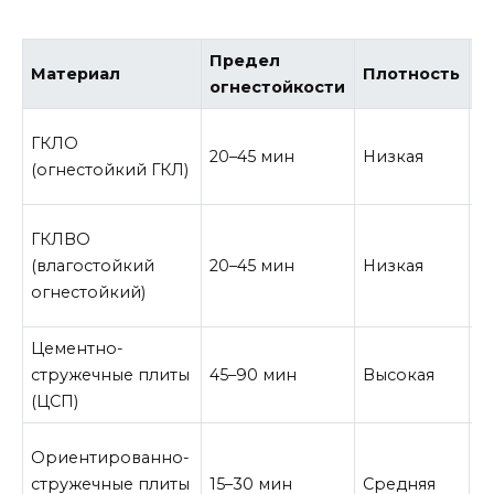
Предел
Материал
Плотность
В
огнестойкости
ГКЛО
20–45 мин
Низкая
О
(огнестойкий ГКЛ)
ГКЛВО
(влагостойкий
20–45 мин
Низкая
В
огнестойкий)
Цементно-
стружечные плиты
45–90 мин
Высокая
В
(ЦСП)
Ориентированно-
стружечные плиты
15–30 мин
Средняя
Н