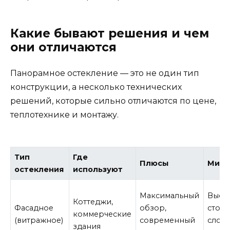
Какие бывают решения и чем
они отличаются
Панорамное остекление — это не один тип
конструкции, а несколько технических
решений, которые сильно отличаются по цене,
теплотехнике и монтажу.
Тип
Где
Плюсы
Мину
остекления
используют
Максимальный
Высо
Коттеджи,
Фасадное
обзор,
стоим
коммерческие
(витражное)
современный
слож
здания