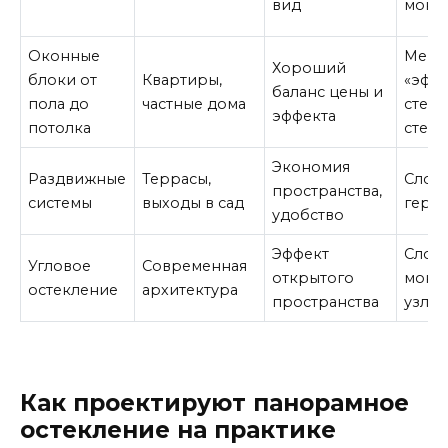
вид
монт
Оконные
Мень
Хороший
блоки от
Квартиры,
«эфф
баланс цены и
пола до
частные дома
стены
эффекта
потолка
стекл
Экономия
Раздвижные
Террасы,
Слож
пространства,
системы
выходы в сад
герм
удобство
Эффект
Слож
Угловое
Современная
открытого
монт
остекление
архитектура
пространства
узлы 
Как проектируют панорамное
остекление на практике