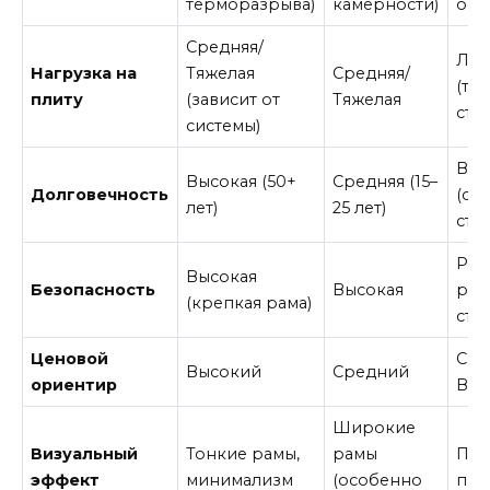
терморазрыва)
камерности)
ост
Средняя/
Лег
Нагрузка на
Тяжелая
Средняя/
(то
плиту
(зависит от
Тяжелая
сте
системы)
Выс
Высокая (50+
Средняя (15–
Долговечность
(ст
лет)
25 лет)
ста
Рис
Высокая
Безопасность
Высокая
рам
(крепкая рама)
сте
Ценовой
Сре
Высокий
Средний
ориентир
Выс
Широкие
Визуальный
Тонкие рамы,
рамы
Пол
эффект
минимализм
(особенно
про