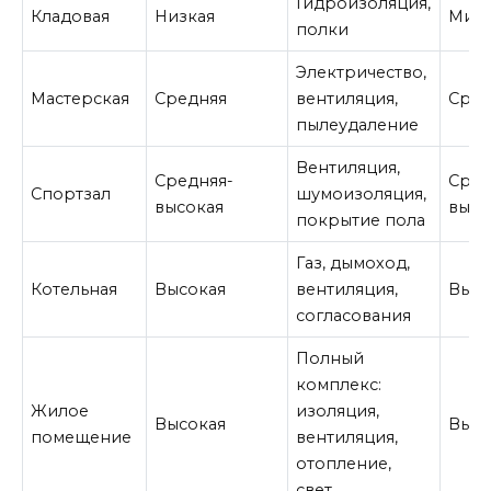
Гидроизоляция,
Кладовая
Низкая
Мин
полки
Электричество,
Мастерская
Средняя
вентиляция,
Сре
пылеудаление
Вентиляция,
Средняя-
Сред
Спортзал
шумоизоляция,
высокая
высо
покрытие пола
Газ, дымоход,
Котельная
Высокая
вентиляция,
Выс
согласования
Полный
комплекс:
Жилое
изоляция,
Высокая
Выс
помещение
вентиляция,
отопление,
свет