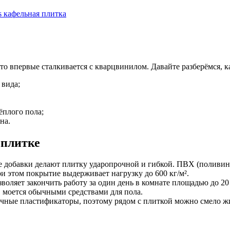
s кафельная плитка
то впервые сталкивается с кварцвинилом. Давайте разберёмся, ка
 вида;
ёплого пола;
на.
 плитке
 добавки делают плитку ударопрочной и гибкой. ПВХ (поливин
ри этом покрытие выдерживает нагрузку до 600 кг/м².
зволяет закончить работу за один день в комнате площадью до 20 
, моется обычными средствами для пола.
ичные пластификаторы, поэтому рядом с плиткой можно смело ж