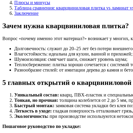
Плюсы и минусы
Таблица сравнения: кварцвиниловая плитка vs ламинат v
Заключение
Зачем нужна кварцвиниловая плитка?
Вопрос «почему именно этот материал?» возникает у многих, к
Долговечность: служит до 20–25 лет без потери внешнего
Влагостойкость: идеальна для кухни, ванной и прихожей;
Шумоизоляция: смягчает шаги, снижает уровень шума;
Теплосбережение: плитка хорошо сочетается с системой т
Разнообразие стилей: от имитации дерева до камня и бето
5 главных открытий о кварцвиниловой
Уникальный состав:
кварц, ПВХ-пластик и специальные
Тонкая, но прочная:
толщина колеблется от 2 до 5 мм, п
Быстрый монтаж:
замковая система укладки без клея по
Легкость в уходе:
гладкая поверхность отталкивает грязь
Экологичность:
при производстве используются нетокс
Пошаговое руководство по укладке: