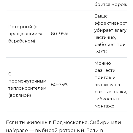
боится мороза
Выше
эффективность,
Роторный (с
убирает влагу
вращающимся
80–95%
частично,
барабаном)
работает при
-30°C
Можно
разнести
С
приток и
промежуточным
60–75%
вытяжку на
теплоносителем
разные этажи,
(водяной)
гибкость в
монтаже
Если ты живёшь в Подмосковье, Сибири или
на Урале — выбирай роторный. Если в