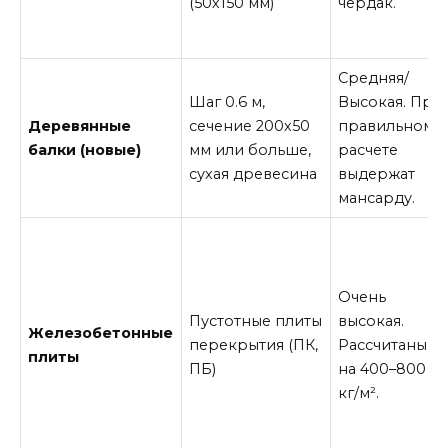
(50х150 мм)
чердак.
Средняя/
Шаг 0.6 м,
Высокая. При
Деревянные
сечение 200х50
правильном
балки (новые)
мм или больше,
расчете
сухая древесина
выдержат
мансарду.
Очень
Пустотные плиты
высокая.
Железобетонные
перекрытия (ПК,
Рассчитаны
плиты
ПБ)
на 400–800
кг/м².