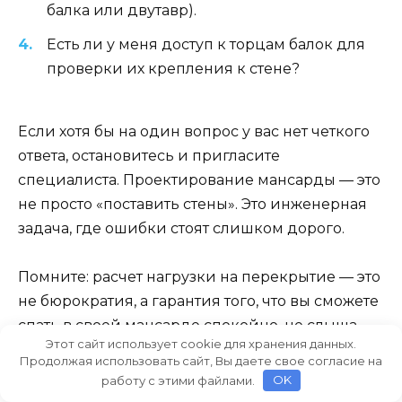
балка или двутавр).
Есть ли у меня доступ к торцам балок для
проверки их крепления к стене?
Если хотя бы на один вопрос у вас нет четкого
ответа, остановитесь и пригласите
специалиста. Проектирование мансарды — это
не просто «поставить стены». Это инженерная
задача, где ошибки стоят слишком дорого.
Помните: расчет нагрузки на перекрытие — это
не бюрократия, а гарантия того, что вы сможете
спать в своей мансарде спокойно, не слыша
Этот сайт использует cookie для хранения данных.
треска дерева и не боясь, что пол уйдет под
Продолжая использовать сайт, Вы даете свое согласие на
ноги. Используйте калькуляторы нагрузок,
работу с этими файлами.
OK
consult с инженерами и не экономьте на