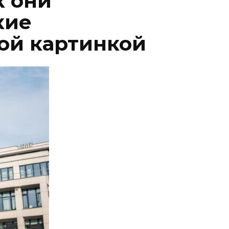
к они
кие
ой картинкой