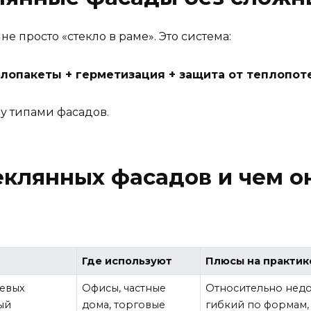
не просто «стекло в раме». Это система:
клопакеты + герметизация + защита от теплопот
у типами фасадов.
клянных фасадов и чем он
Где используют
Плюсы на практик
иевых
Офисы, частные
Относительно недо
ый
дома, торговые
гибкий по формам,