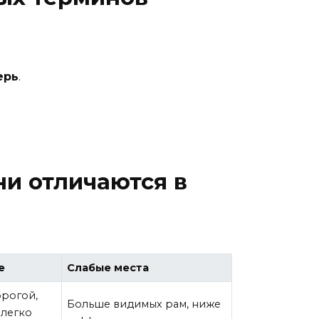
ерь
.
и отличаются в
е
Слабые места
рогой,
Больше видимых рам, ниже
 легко