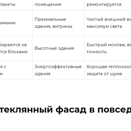
опакеты
помещения
ремонтируется
Премиальные
Чистый внешний ви
димыми
здания, витрины
максимум света
бираются на
Быстрый монтаж, в
Высотные здания
тся блоками
точность
я с
Энергоэффективные
Хорошая теплоизол
м
здания
защита от шума
стеклянный фасад в повсе