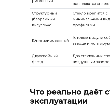
ригельный
вставляются стекл
Структурный
Стекло крепится с
(безрамный
минимальными ви
визуально)
профилями
Готовые модули со
Юнитизированный
заводе и монтирую
Двухслойный
Два стеклянных сло
фасад
воздушным зазоро
Что реально даёт 
эксплуатации