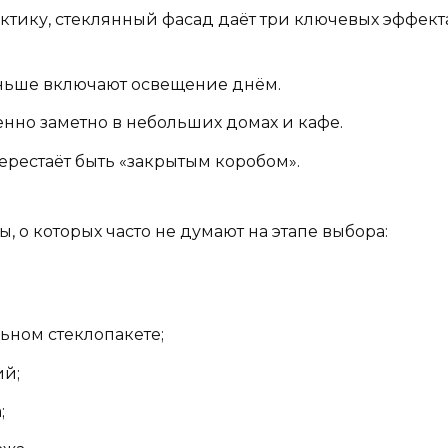
актику, стеклянный фасад даёт три ключевых эффекта
ьше включают освещение днём.
нно заметно в небольших домах и кафе.
ерестаёт быть «закрытым коробом».
 о которых часто не думают на этапе выбора:
ьном стеклопакете;
ий;
;