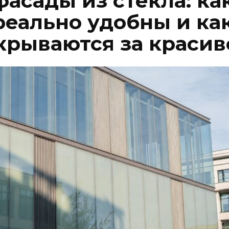
асады из стекла: ка
реально удобны и ка
крываются за красив