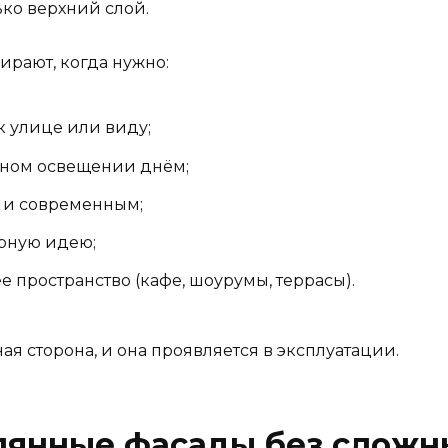
ко верхний слой.
ирают, когда нужно:
 улице или виду;
нном освещении днём;
м и современным;
урную идею;
 пространство (кафе, шоурумы, террасы).
ная сторона, и она проявляется в эксплуатации.
клянные фасады без сложн