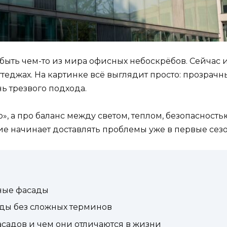
ыть чем-то из мира офисных небоскрёбов. Сейчас их
теджах. На картинке всё выглядит просто: прозрачные
ь трезвого подхода.
о», а про баланс между светом, теплом, безопаснос
ние начинает доставлять проблемы уже в первые сез
ные фасады
ады без сложных терминов
садов и чем они отличаются в жизни