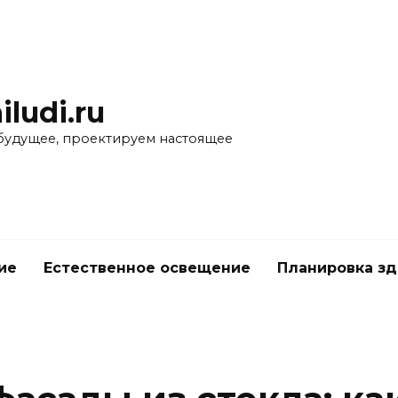
iludi.ru
будущее, проектируем настоящее
ие
Естественное освещение
Планировка з
е