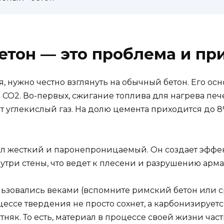
тон — это проблема и при
я, нужно честно взглянуть на обычный бетон. Его о
CO2. Во-первых, сжигание топлива для нагрева пече
т углекислый газ. На долю цемента приходится до 
ал жесткий и паронепроницаемый. Он создает эффек
утри стены, что ведет к плесени и разрушению арма
льзовались веками (вспомните римский бетон или с
цессе твердения не просто сохнет, а карбонизирует
стняк. То есть, материал в процессе своей жизни ча