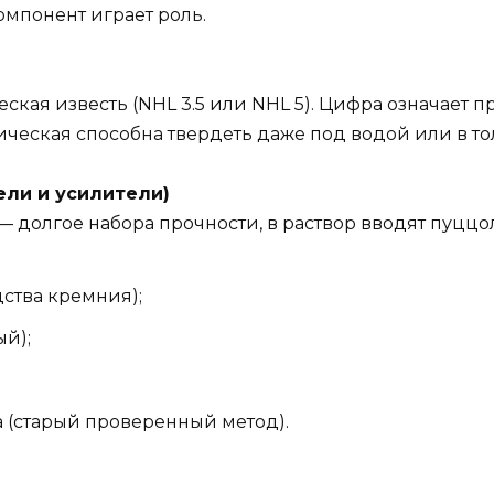
омпонент играет роль.
кая известь (NHL 3.5 или NHL 5). Цифра означает пр
ческая способна твердеть даже под водой или в тол
ели и усилители)
 долгое набора прочности, в раствор вводят пуццол
ства кремния);
ый);
(старый проверенный метод).