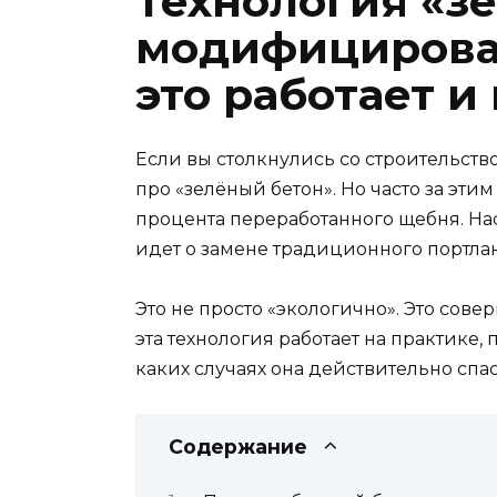
Технология «зе
модифицирован
это работает и
Если вы столкнулись со строительст
про «зелёный бетон». Но часто за э
процента переработанного щебня. Нас
идет о замене традиционного портл
Это не просто «экологично». Это сов
эта технология работает на практике,
каких случаях она действительно спас
Содержание