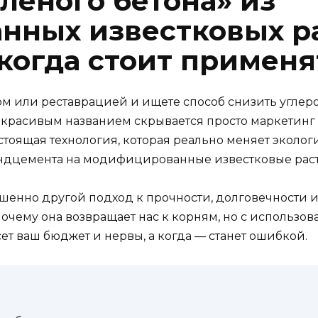
лёного бетона» из
ных известковых ра
 когда стоит применя
вом или реставрацией и ищете способ снизить угле
тим красивым названием скрывается просто маркетин
тоящая технология, которая реально меняет экологи
андцемента на модифицированные известковые рас
ершенно другой подход к прочности, долговечности и
 почему она возвращает нас к корням, но с использо
ет ваш бюджет и нервы, а когда — станет ошибкой.