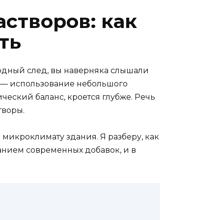
створов: как
ть
родный след, вы наверняка слышали
г — использование небольшого
ческий баланс, кроется глубже. Речь
творы.
 микроклимату здания. Я разберу, как
ванием современных добавок, и в