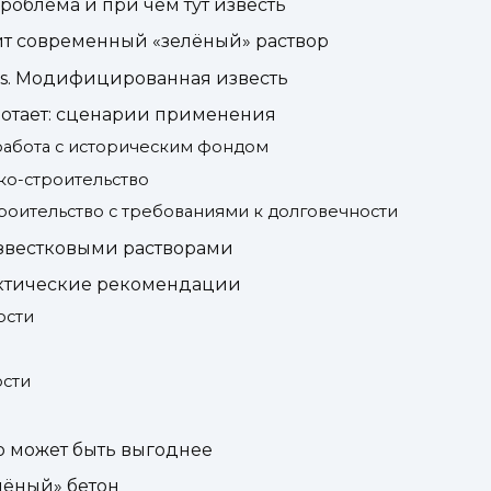
роблема и при чем тут известь
оит современный «зелёный» раствор
s. Модифицированная известь
аботает: сценарии применения
 работа с историческим фондом
ко-строительство
роительство с требованиями к долговечности
известковыми растворами
актические рекомендации
ости
ости
о может быть выгоднее
елёный» бетон