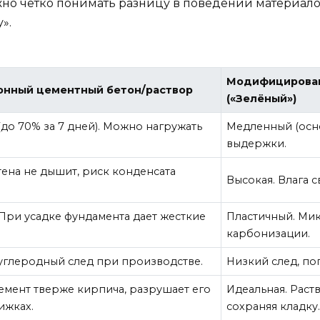
 четко понимать разницу в поведении материалов. 
».
Модифицирован
онный цементный бетон/раствор
(«Зелёный»)
до 70% за 7 дней). Можно нагружать
Медленный (осно
выдержки.
тена не дышит, риск конденсата
Высокая. Влага с
При усадке фундамента дает жесткие
Пластичный. Мик
карбонизации.
углеродный след при производстве.
Низкий след, по
емент тверже кирпича, разрушает его
Идеальная. Раст
ижках.
сохраняя кладку