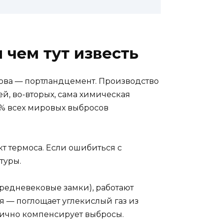
 чем тут известь
снова — портландцемент. Производство
й, во-вторых, сама химическая
8% всех мировых выбросов
т термоса. Если ошибиться с
туры.
редневековые замки), работают
ся — поглощает углекислый газ из
стично компенсирует выбросы.