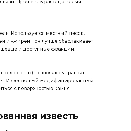
вязи. Прочность растет, а время
ель. Используется местный песок,
ен и «жирен», он лучше обволакивает
ешевые и доступные фракции.
в целлюлозы) позволяют управлять
беет. Известковый модифицированный
ться с поверхностью камня.
ванная известь