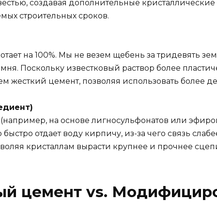
вестью, создавая дополнительные кристаллические с
мых строительных сроков.
отает на 100%. Мы не везем щебень за тридевять зем
мня. Поскольку известковый раствор более пластич
м жесткий цемент, позволяя использовать более д
едиент)
например, на основе лигносульфонатов или эфиро
быстро отдает воду кирпичу, из-за чего связь сла
зволяя кристаллам вырасти крупнее и прочнее сцепи
ый цемент vs. Модифициро