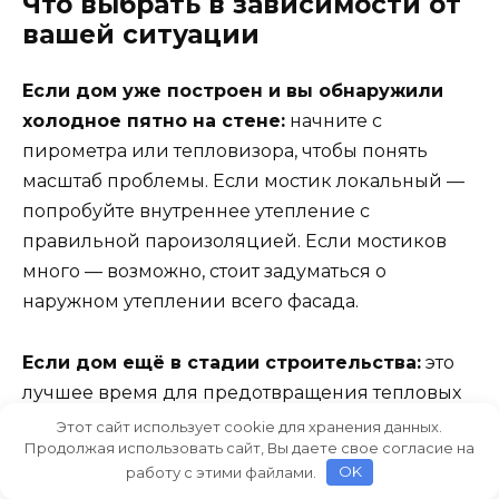
Что выбрать в зависимости от
вашей ситуации
Если дом уже построен и вы обнаружили
холодное пятно на стене:
начните с
пирометра или тепловизора, чтобы понять
масштаб проблемы. Если мостик локальный —
попробуйте внутреннее утепление с
правильной пароизоляцией. Если мостиков
много — возможно, стоит задуматься о
наружном утеплении всего фасада.
Если дом ещё в стадии строительства:
это
лучшее время для предотвращения тепловых
мостов. Проконтролийте: теплоразрыв между
Этот сайт использует cookie для хранения данных.
Продолжая использовать сайт, Вы даете свое согласие на
фундаментом и обвязкой, правильную
работу с этими файлами.
OK
установку утеплителя без щелей, отсутствие