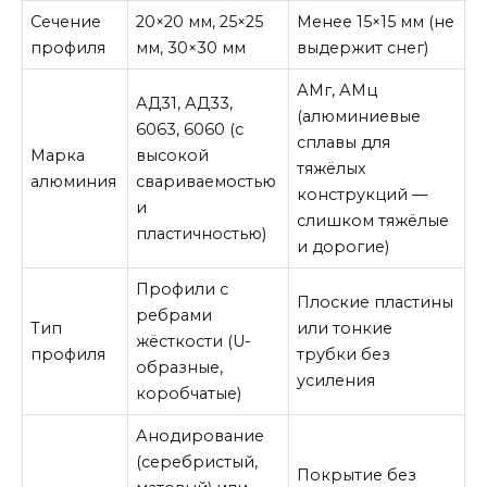
Сечение
20×20 мм, 25×25
Менее 15×15 мм (не
профиля
мм, 30×30 мм
выдержит снег)
АМг, АМц
АД31, АД33,
(алюминиевые
6063, 6060 (с
сплавы для
Марка
высокой
тяжёлых
алюминия
свариваемостью
конструкций —
и
слишком тяжёлые
пластичностью)
и дорогие)
Профили с
Плоские пластины
ребрами
Тип
или тонкие
жёсткости (U-
профиля
трубки без
образные,
усиления
коробчатые)
Анодирование
(серебристый,
Покрытие без