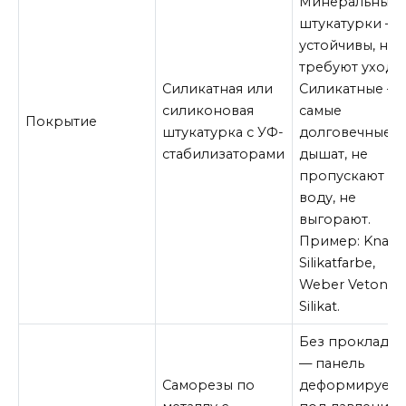
Минеральные
штукатурки —
устойчивы, но
требуют ухода.
Силикатная или
Силикатные —
силиконовая
самые
Покрытие
штукатурка с УФ-
долговечные:
стабилизаторами
дышат, не
пропускают
воду, не
выгорают.
Пример: Knauf
Silikatfarbe,
Weber Vetonit
Silikat.
Без прокладк
— панель
Саморезы по
деформируетс