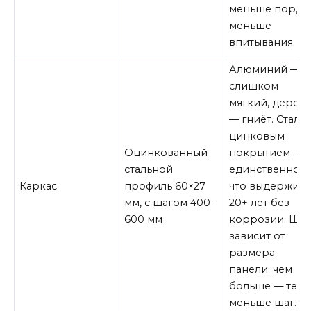
меньше пор,
меньше
впитывания.
Алюминий —
слишком
мягкий, дерев
— гниёт. Сталь 
цинковым
Оцинкованный
покрытием —
стальной
единственное,
Каркас
профиль 60×27
что выдержит
мм, с шагом 400–
20+ лет без
600 мм
коррозии. Ша
зависит от
размера
панели: чем
больше — тем
меньше шаг.