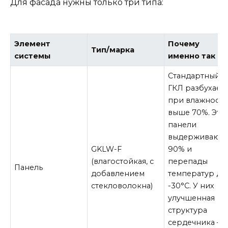
Для фасада нужны только три типа:
Элемент
Почему
Тип/марка
системы
именно так
Стандартный
ГКЛ разбухает
при влажност
выше 70%. Эти
панели
выдерживают
GKLW-F
90% и
(влагостойкая, с
перепады
Панель
добавлением
температур до
стекловолокна)
-30°C. У них
улучшенная
структура
сердечника —