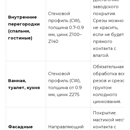
заводского
Стеновой
покрытия.
Внутренние
профиль (CW),
Срезы можно
перегородки
толщина 0.7–0.9
не красить,
(спальни,
мм, цинк Z100–
если не будет
гостиные)
Z140
прямого
контакта с
влагой.
Обязательная
Стеновой
обработка всех
Ванная,
профиль (CW),
резов и срезов
туалет, кухня
толщина от 0.9
грунтом
мм, цинк Z275
холодного
цинкования.
Покрытие
мастикой мест
Фасадные
Направляющий
контакта с