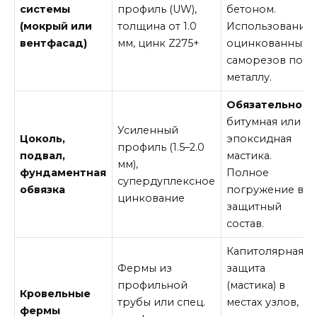
системы
профиль (UW),
бетоном.
(мокрый или
толщина от 1.0
Использование
вентфасад)
мм, цинк Z275+
оцинкованных
саморезов по
металлу.
Обязательно
битумная или
Усиленный
Цоколь,
эпоксидная
профиль (1.5–2.0
подвал,
мастика.
мм),
фундаментная
Полное
супердуплексное
обвязка
погружение в
цинкование
защитный
состав.
Капитолярная
Фермы из
защита
профильной
(мастика) в
Кровельные
трубы или спец.
местах узлов,
фермы