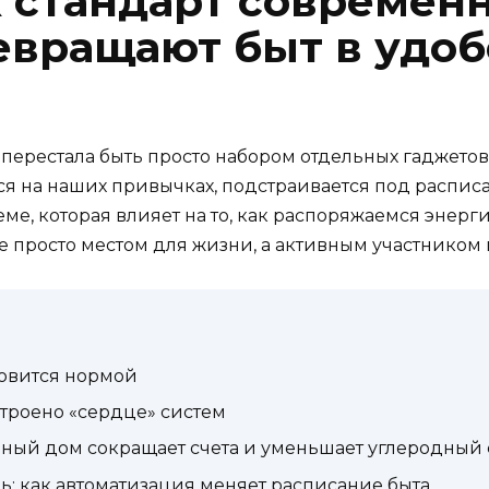
 стандарт современн
евращают быт в удоб
ерестала быть просто набором отдельных гаджетов. 
тся на наших привычках, подстраивается под распис
теме, которая влияет на то, как распоряжаемся энер
е просто местом для жизни, а активным участником
ановится нормой
строено «сердце» систем
мный дом сокращает счета и уменьшает углеродный
: как автоматизация меняет расписание быта