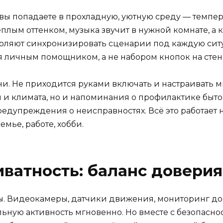
 вы попадаете в прохладную, уютную среду — темпе
лым оттенком, музыка звучит в нужной комнате, а к
оляют синхронизировать сценарии под каждую ситуа
я личным помощником, а не набором кнопок на стен
. Не приходится руками включать и настраивать м
я и климата, но и напоминания о профилактике быто
дупреждения о неисправностях. Всё это работает н
мье, работе, хобби.
иватность: баланс доверия
. Видеокамеры, датчики движения, мониторинг дос
льную активность мгновенно. Но вместе с безопаснос