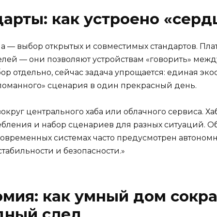
дарты: как устроено «серд
а — выбор открытых и совместимых стандартов. Плат
лей — они позволяют устройствам «говорить» между
р отдельно, сейчас задача упрощается: единая эко
ломанного» сценария в один прекрасный день.
округ центрального хаба или облачного сервиса. Ха
ебления и набор сценариев для разных ситуаций. О
 современных системах часто предусмотрен автоном
стабильности и безопасности.»
омия: как умный дом сокра
дный след