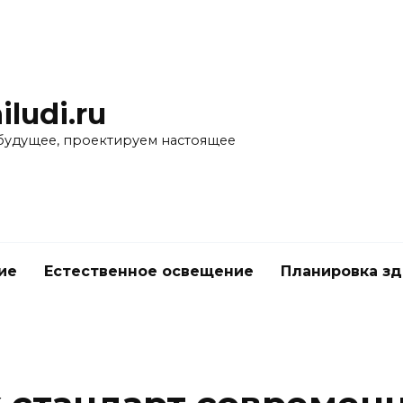
iludi.ru
будущее, проектируем настоящее
ие
Естественное освещение
Планировка з
е