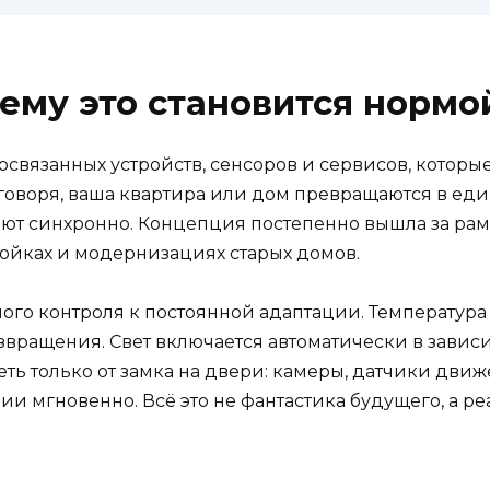
чему это становится нормо
освязанных устройств, сенсоров и сервисов, котор
говоря, ваша квартира или дом превращаются в едину
ют синхронно. Концепция постепенно вышла за рамк
ройках и модернизациях старых домов.
ого контроля к постоянной адаптации. Температура
звращения. Свет включается автоматически в завис
еть только от замка на двери: камеры, датчики дви
ии мгновенно. Всё это не фантастика будущего, а р