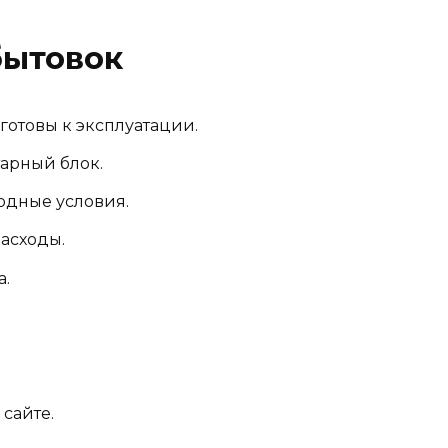
бытовок
готовы к эксплуатации.
арный блок.
одные условия.
асходы.
а.
 сайте.