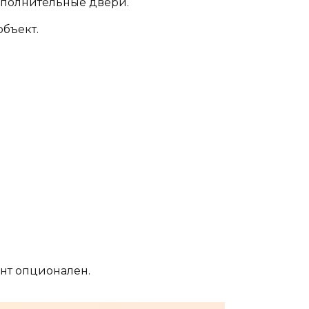
ополнительные двери.
объект.
.
нт опционален.