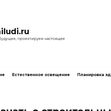
iludi.ru
будущее, проектируем настоящее
ие
Естественное освещение
Планировка з
е