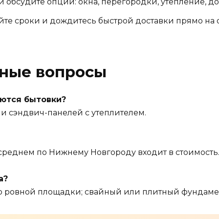
 обсудите опции: окна, перегородки, утепление, д
йте сроки и дождитесь быстрой доставки прямо на 
рные вопросы
аются бытовки?
 и сэндвич-панелей с утеплителем.
в среднем по Нижнему Новгороду входит в стоимость
а?
о ровной площадки; свайный или плитный фундаме