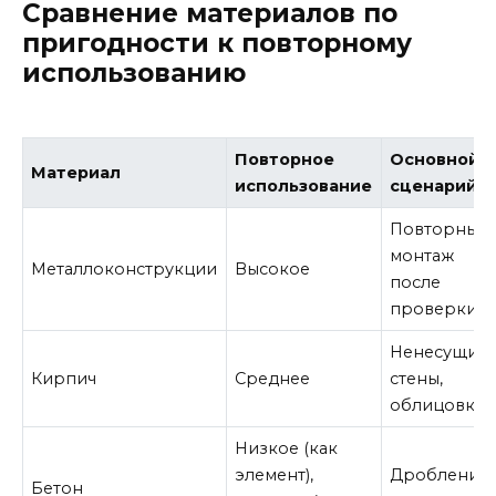
Сравнение материалов по
пригодности к повторному
использованию
Повторное
Основной
Материал
использование
сценарий
Повторный
монтаж
Металлоконструкции
Высокое
после
проверки
Ненесущие
Кирпич
Среднее
стены,
облицовка
Низкое (как
элемент),
Дробление
Бетон