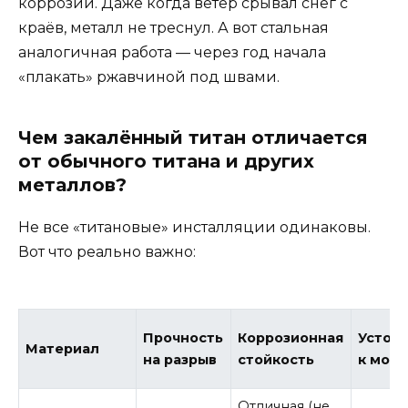
коррозии. Даже когда ветер срывал снег с
краёв, металл не треснул. А вот стальная
аналогичная работа — через год начала
«плакать» ржавчиной под швами.
Чем закалённый титан отличается
от обычного титана и других
металлов?
Не все «титановые» инсталляции одинаковы.
Вот что реально важно:
Прочность
Коррозионная
Устой
Материал
на разрыв
стойкость
к моро
Отличная (не