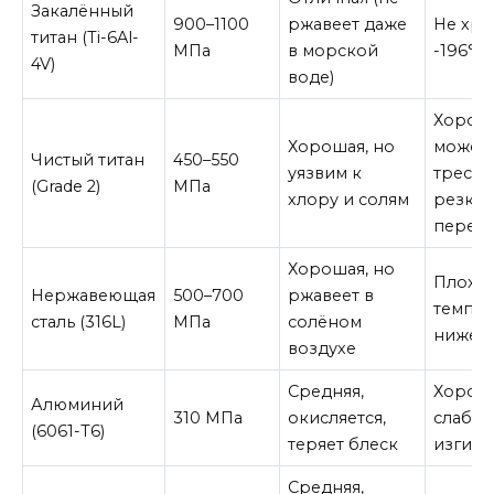
Закалённый
900–1100
ржавеет даже
Не хру
титан (Ti-6Al-
МПа
в морской
-196°C
4V)
воде)
Хороша
Хорошая, но
может
Чистый титан
450–550
уязвим к
тресну
(Grade 2)
МПа
хлору и солям
резки
переп
Хорошая, но
Плохая
Нержавеющая
500–700
ржавеет в
темпер
сталь (316L)
МПа
солёном
ниже -
воздухе
Средняя,
Хороша
Алюминий
310 МПа
окисляется,
слабый
(6061-T6)
теряет блеск
изгибе
Средняя,