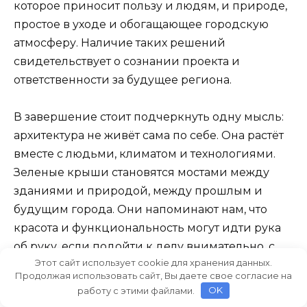
которое приносит пользy и людям, и природе,
простое в уходе и обогащающее городскую
атмосферу. Наличие таких решений
свидетельствует о сознании проекта и
ответственности за будущее региона.
В завершение стоит подчеркнуть одну мысль:
архитектура не живёт сама по себе. Она растёт
вместе с людьми, климатом и технологиями.
Зеленые крыши становятся мостами между
зданиями и природой, между прошлым и
будущим города. Они напоминают нам, что
красота и функциональность могут идти рука
об руку, если подойти к делу внимательно, с
Этот сайт использует cookie для хранения данных.
планом и уважением к окружающей среде.
Продолжая использовать сайт, Вы даете свое согласие на
Такой подход помогает городу дышать
работу с этими файлами.
OK
свободнее и становиться удобнее для жизни