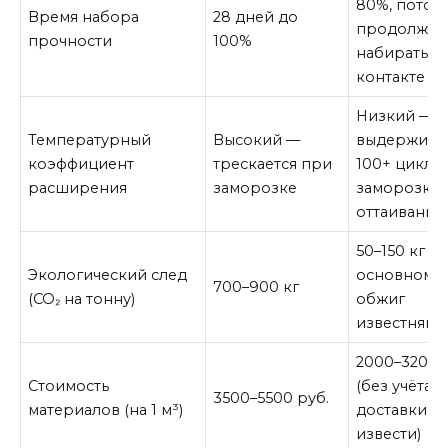
80%, потом
Время набора
28 дней до
продолжае
прочности
100%
набирать п
контакте с 
Низкий —
Температурный
Высокий —
выдержива
коэффициент
трескается при
100+ цикло
расширения
заморозке
заморозки/
оттаивания
50–150 кг (в
Экологический след
основном 
700–900 кг
(CO₂ на тонну)
обжиг
известняка)
2000–3200 
Стоимость
(без учёта
3500–5500 руб.
материалов (на 1 м³)
доставки
извести)