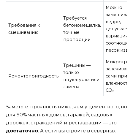
Можно
замешивать
Требуется
ведре,
Требования к
бетономешалка,
допускает
смешиванию
точные
вариации в
пропорции
соотношен
песок:извес
Микротре
Трещины —
залечивают
только
Ремонтопригодность
сами при
штукатурка или
влажности 
замена
CO₂
Заметьте: прочность ниже, чем у цементного, но
для 90% частных домов, гаражей, садовых
дорожек, ограждений и реставрации — это
достаточно
. А если вы строите в северных