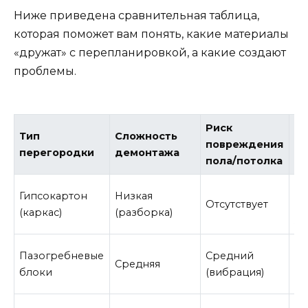
Ниже приведена сравнительная таблица,
которая поможет вам понять, какие материалы
«дружат» с перепланировкой, а какие создают
проблемы.
Риск
Тип
Сложность
Ст
повреждения
перегородки
демонтажа
ут
пола/потолка
Ни
Гипсокартон
Низкая
Отсутствует
(м
(каркас)
(разборка)
ле
Пазогребневые
Средний
Средняя
Ср
блоки
(вибрация)
Вы