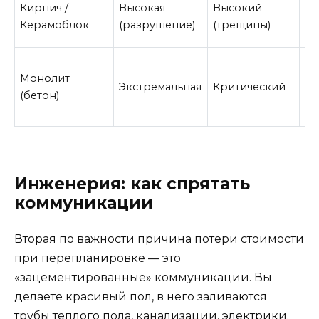
Кирпич /
Высокая
Высокий
(т
Керамоблок
(разрушение)
(трещины)
му
Оч
Монолит
вы
Экстремальная
Критический
(бетон)
(а
ре
Инженерия: как спрятать
коммуникации
Вторая по важности причина потери стоимости
при перепланировке — это
«зацементированные» коммуникации. Вы
делаете красивый пол, в него заливаются
трубы теплого пола, канализации, электрики.