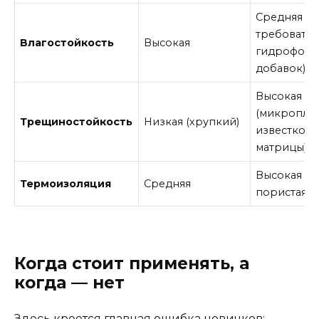
Средняя (м
требовать
Влагостойкость
Высокая
гидрофобн
добавок)
Высокая
(микроплас
Трещиностойкость
Низкая (хрупкий)
известков
матрицы)
Высокая (б
Термоизоляция
Средняя
пористая с
Когда стоит применять, а
когда — нет
Здесь кроется главная ошибка новичков: