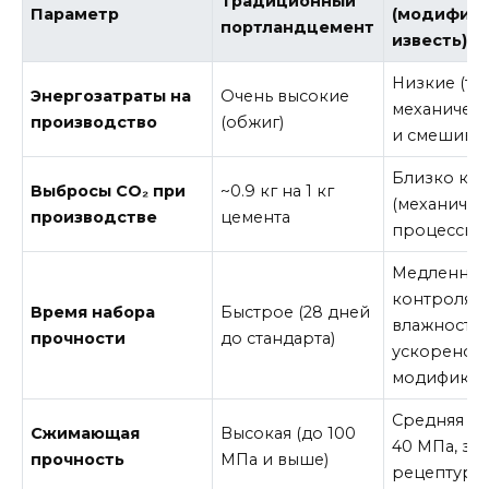
Традиционный
Параметр
(модифиц
портландцемент
известь)
Низкие (то
Энергозатраты на
Очень высокие
механичес
производство
(обжиг)
и смешива
Близко к н
Выбросы CO₂ при
~0.9 кг на 1 кг
(механичес
производстве
цемента
процессы)
Медленное
контроля
Время набора
Быстрое (28 дней
влажности/
прочности
до стандарта)
ускорено
модификат
Средняя (о
Сжимающая
Высокая (до 100
40 МПа, зав
прочность
МПа и выше)
рецептуры